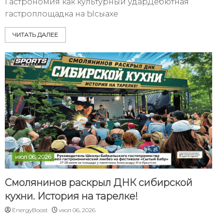
Гастрономия как культурный ударДебютная
гастроплощадка на Ысыахе
ЧИТАТЬ ДАЛЕЕ
июл 06, 2026
Смолянинов раскрыл ДНК сибирской
кухни. История на тарелке!
EnergyBoost
июл 06, 2026