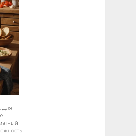
. Для
ее
оматный
можность