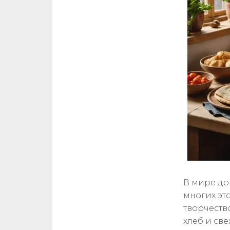
В мире до
многих эт
творчеств
хлеб и св