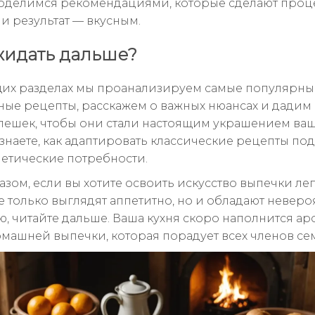
поделимся рекомендациями, которые сделают проц
и результат — вкусным.
жидать дальше?
их разделах мы проанализируем самые популярны
ые рецепты, расскажем о важных нюансах и дадим 
пешек, чтобы они стали настоящим украшением ваше
узнаете, как адаптировать классические рецепты по
иетические потребности.
азом, если вы хотите освоить искусство выпечки ле
е только выглядят аппетитно, но и обладают невер
, читайте дальше. Ваша кухня скоро наполнится а
омашней выпечки, которая порадует всех членов се