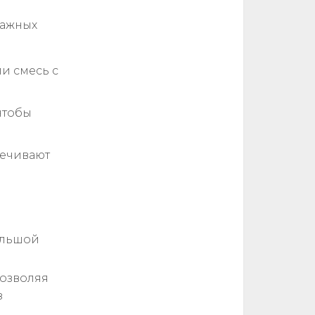
важных
и смесь с
чтобы
печивают
ольшой
позволяя
з