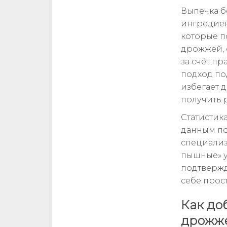
Выпечка б
ингредиен
которые п
дрожжей, 
за счёт п
подход по
избегает 
получить р
Статистика
данным по
специализ
пышные» у
подтвержд
себе прост
Как до
дрожже