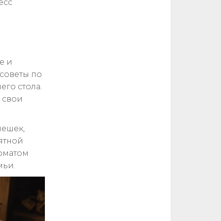
есс
е и
советы по
го стола.
д свои
пешек,
оятной
роматом
мьи.