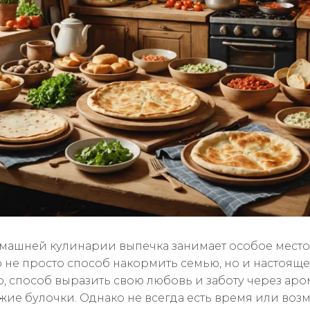
машней кулинарии выпечка занимает особое место
о не просто способ накормить семью, но и настоящ
о, способ выразить свою любовь и заботу через ар
ежие булочки. Однако не всегда есть время или воз