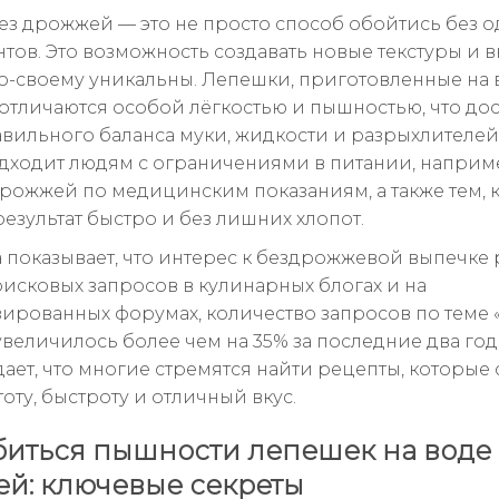
ез дрожжей — это не просто способ обойтись без о
тов. Это возможность создавать новые текстуры и в
о-своему уникальны. Лепешки, приготовленные на 
отличаются особой лёгкостью и пышностью, что дос
равильного баланса муки, жидкости и разрыхлителей
дходит людям с ограничениями в питании, например
дрожжей по медицинским показаниям, а также тем, к
езультат быстро и без лишних хлопот.
 показывает, что интерес к бездрожжевой выпечке р
исковых запросов в кулинарных блогах и на
ированных форумах, количество запросов по теме
величилось более чем на 35% за последние два года
ает, что многие стремятся найти рецепты, которые 
оту, быстроту и отличный вкус.
биться пышности лепешек на воде 
й: ключевые секреты