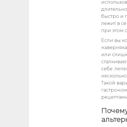
использов
длительног
быстро и 
лежит в с
при этом 
Если вы к
наверняка
или слишк
сталкиваю
себе: леп
несколько
Такой вар
гастроном
рецептами
Почему
альтер