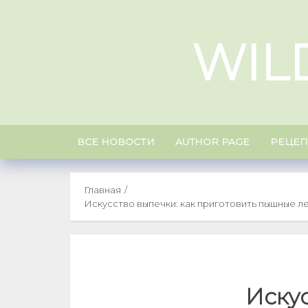
Skip
to
WIL
content
ВСЕ НОВОСТИ
AUTHOR PAGE
РЕЦЕ
Главная
Искусство выпечки: как приготовить пышные л
Искус