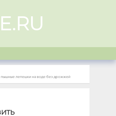
E.RU
ь пышные лепешки на воде без дрожжей
вить