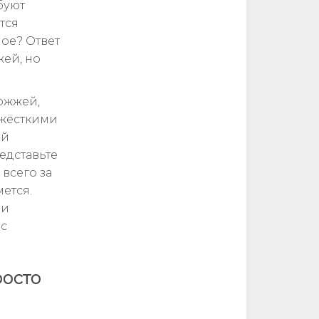
буют
тся
ное? Ответ
жей, но
ожжей,
 жёсткими
ой
едставьте
всего за
ется.
ши
 с
росто