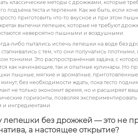
ать классические методы с дрожжами, которые тре
о подъёма теста и терпения. Как же быть, если хоче
просто приготовить что-то вкусное и при этом пыш
екретах выпечки лепешек, которые не требуют дрож
остаются невероятно пышными и воздушными.
огда-либо пытались испечь лепешки на воде без др
 сталкивались с тем, что они получались плотными,
ом тонкими. Это распространённая задача, с котор
тся как начинающие, так и опытные кулинары. Но пр
ешки пышные, мягкие и ароматные, приготовленные 
 минут, без необходимости ждать, пока тесто подним
иант не только экономит время, но и расширяет ва
ические горизонты, позволяя экспериментировать
 и ингредиентами.
 лепешки без дрожжей — это не п
натива, а настоящее открытие?