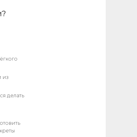
и?
лёгкого
 из
ся делать
готовить
екреты