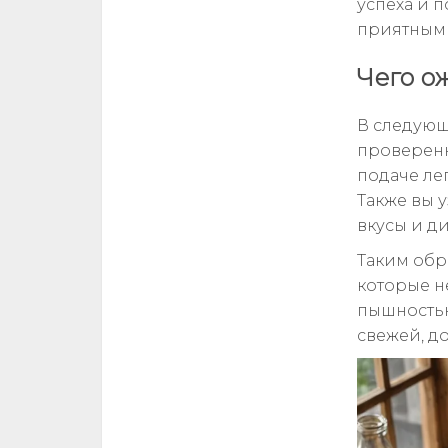
успеха и 
приятным 
Чего о
В следующ
проверенн
подаче ле
Также вы 
вкусы и д
Таким обр
которые н
пышностью
свежей, д