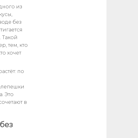
дного из
кусы,
воде без
тигается
. Такой
, тем, кто
то хочет
астёт: по
 «лепешки
. Это
сочетают в
без