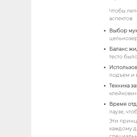
Чтобы леп
аспектов:
Выбор мук
цельнозер
Баланс жи
тесто был
Использов
подъём и 
Техника за
клейковин
Время отды
паузе, чт
Эти принц
каждому д
специальн