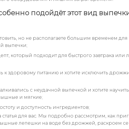
собенно подойдёт этот вид выпечк
товить, но не располагаете большим временем для
й выпечки;
епт, который подходит для быстрого завтрака или 
ь к здоровому питанию и хотите исключить дрожжи
сталкивались с неудачной выпечкой и хотите научить
ышные и мягкие;
остоту и доступность ингредиентов;
а статья для вас. Мы подробно рассмотрим, как при
пышные лепешки на воде без дрожжей, раскроем с