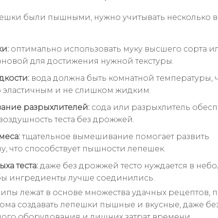
ешки были пышными, нужно учитывать несколько 
и:
оптимально использовать муку высшего сорта ил
новой для достижения нужной текстуры.
дкости:
вода должна быть комнатной температуры, 
о эластичным и не слишком жидким.
ание разрыхлителей:
сода или разрыхлитель обес
воздушность теста без дрожжей.
меса:
тщательное вымешивание помогает развить
у, что способствует пышности лепешек.
ха теста:
даже без дрожжей тесто нуждается в неб
обы ингредиенты лучше соединились.
ипы лежат в основе множества удачных рецептов, 
ома создавать лепешки пышные и вкусные, даже бе
ого оборудования и лишних затрат времени.